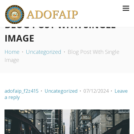
BLOG POST WITH SINGLE
IMAGE
Home
Uncategorized
Blog Post With Single
Image
adofaip_f2z415
Uncategorized
07/12/2024
Leave
a reply