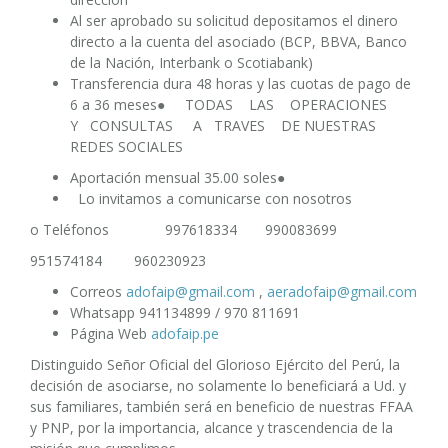
Al ser aprobado su solicitud depositamos el dinero
directo a la cuenta del asociado (BCP, BBVA, Banco
de la Nación, Interbank o Scotiabank)
Transferencia dura 48 horas y las cuotas de pago de
6 a 36 meses● TODAS LAS OPERACIONES
Y CONSULTAS A TRAVES DE NUESTRAS
REDES SOCIALES
Aportación mensual 35.00 soles●
Lo invitamos a comunicarse con nosotros
o Teléfonos 997618334 990083699
951574184 960230923
Correos
adofaip@gmail.com
,
aeradofaip@gmail.com
Whatsapp 941134899 / 970 811691
Página Web
adofaip.pe
Distinguido Señor Oficial del Glorioso Ejército del Perú, la
decisión de asociarse, no solamente lo beneficiará a Ud. y
sus familiares, también será en beneficio de nuestras FFAA
y PNP, por la importancia, alcance y trascendencia de la